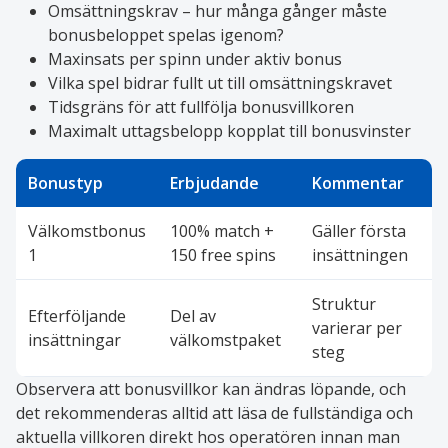
Omsättningskrav – hur många gånger måste
bonusbeloppet spelas igenom?
Maxinsats per spinn under aktiv bonus
Vilka spel bidrar fullt ut till omsättningskravet
Tidsgräns för att fullfölja bonusvillkoren
Maximalt uttagsbelopp kopplat till bonusvinster
Bonustyp
Erbjudande
Kommentar
Välkomstbonus
100% match +
Gäller första
1
150 free spins
insättningen
Struktur
Efterföljande
Del av
varierar per
insättningar
välkomstpaket
steg
Observera att bonusvillkor kan ändras löpande, och
det rekommenderas alltid att läsa de fullständiga och
aktuella villkoren direkt hos operatören innan man