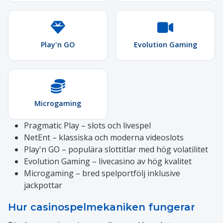
Play'n GO
Evolution Gaming
Microgaming
Pragmatic Play – slots och livespel
NetEnt – klassiska och moderna videoslots
Play'n GO – populära slottitlar med hög volatilitet
Evolution Gaming – livecasino av hög kvalitet
Microgaming – bred spelportfölj inklusive
jackpottar
Hur casinospelmekaniken fungerar