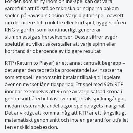
För den som är ny inom online-spel kan det vara
värdefullt att förstå de tekniska principerna bakom
spelen på Savaspin Casino. Varje digitalt spel, oavsett
om det är en slot, roulette eller kortspel, bygger på en
RNG-algoritm som kontinuerligt genererar
slumpmässiga siffersekvenser. Dessa siffror avgör
spelutfallet, vilket säkerställer att varje spinn eller
korthand är oberoende av tidigare resultat.
RTP (Return to Player) är ett annat centralt begrepp –
det anger den teoretiska procentandel av insatserna
som ett spel i genomsnitt betalar tillbaka till spelare
över en mycket lång tidsperiod. Ett spel med 96% RTP
innebär exempelvis att 96 öre av varje satsad krona i
genomsnitt återbetalas över miljontals spelomgångar,
medan resterande andel utgör spelbolagets marginal.
Det är viktigt att komma ihåg att RTP är ett långsiktigt
matematiskt genomsnitt och inte en garanti för utfallet
i en enskild spelsession.