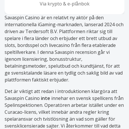
Via krypto & e-plånbok
Savaspin Casino är en relativt ny aktör på den
internationella iGaming-marknaden, lanserad 2024 och
driven av Terdersoft B.V. Plattformen riktar sig till
spelare i flera länder och erbjuder ett brett utbud av
slots, bordsspel och livecasino från flera etablerade
speltillverkare. I denna Savaspin recension går vi
igenom licensiering, bonusstruktur,
betalningsmetoder, spelutbud och kundtjänst, för att
ge svensktalande läsare en tydlig och saklig bild av vad
plattformen faktiskt erbjuder.
Det är viktigt att redan i introduktionen klargöra att
Savaspin Casino
inte
innehar en svensk spellicens från
Spelinspektionen. Operatören arbetar istället under en
Curacao-licens, vilket innebär andra regler kring
spelaransvar och tvistlösning än vad som gäller för
svensklicensierade sajter. Vi återkommer till vad detta