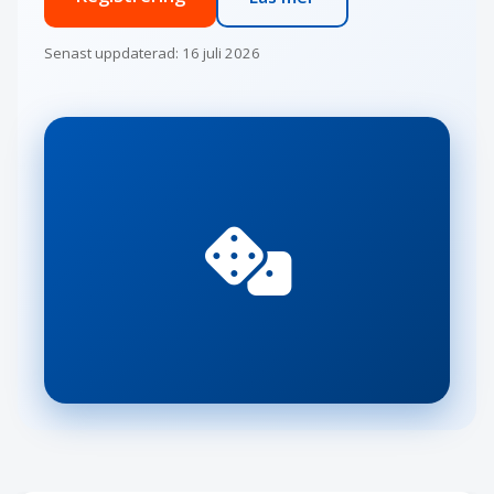
Senast uppdaterad: 16 juli 2026