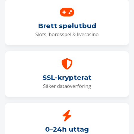
Brett spelutbud
Slots, bordsspel & livecasino
SSL-krypterat
Säker dataöverföring
0–24h uttag