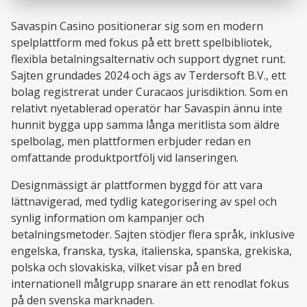
Savaspin Casino positionerar sig som en modern
spelplattform med fokus på ett brett spelbibliotek,
flexibla betalningsalternativ och support dygnet runt.
Sajten grundades 2024 och ägs av Terdersoft B.V., ett
bolag registrerat under Curacaos jurisdiktion. Som en
relativt nyetablerad operatör har Savaspin ännu inte
hunnit bygga upp samma långa meritlista som äldre
spelbolag, men plattformen erbjuder redan en
omfattande produktportfölj vid lanseringen.
Designmässigt är plattformen byggd för att vara
lättnavigerad, med tydlig kategorisering av spel och
synlig information om kampanjer och
betalningsmetoder. Sajten stödjer flera språk, inklusive
engelska, franska, tyska, italienska, spanska, grekiska,
polska och slovakiska, vilket visar på en bred
internationell målgrupp snarare än ett renodlat fokus
på den svenska marknaden.