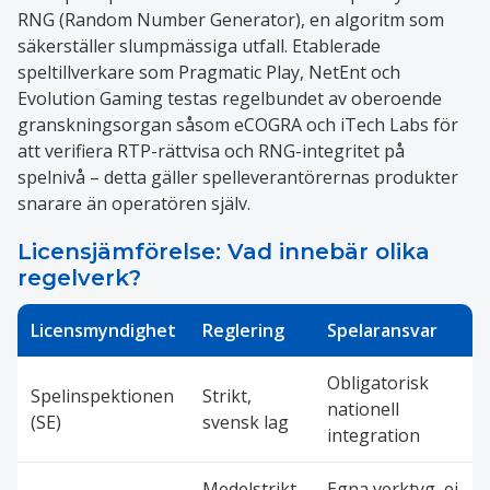
RNG (Random Number Generator), en algoritm som
säkerställer slumpmässiga utfall. Etablerade
speltillverkare som Pragmatic Play, NetEnt och
Evolution Gaming testas regelbundet av oberoende
granskningsorgan såsom eCOGRA och iTech Labs för
att verifiera RTP-rättvisa och RNG-integritet på
spelnivå – detta gäller spelleverantörernas produkter
snarare än operatören själv.
Licensjämförelse: Vad innebär olika
regelverk?
Licensmyndighet
Reglering
Spelaransvar
Obligatorisk
Spelinspektionen
Strikt,
nationell
(SE)
svensk lag
integration
Medelstrikt,
Egna verktyg, ej