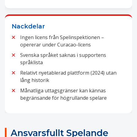
Nackdelar
Ingen licens från Spelinspektionen –
opererar under Curacao-licens
Svenska språket saknas i supportens
språklista
Relativt nyetablerad plattform (2024) utan
lång historik
Månatliga uttagsgränser kan kännas
begränsande för högrullande spelare
Ansvarsfullt Spelande