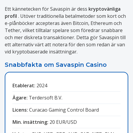
Ett kännetecken för Savaspin är dess
kryptovänliga
profil
. Utöver traditionella betalmetoder som kort och
e-plånböcker accepteras även Bitcoin, Ethereum och
Tether, vilket tilltalar spelare som föredrar snabbare
och mer diskreta transaktioner. Detta gör Savaspin till
ett alternativ värt att notera för den som redan är van
vid kryptobaserade insättningar.
Snabbfakta om Savaspin Casino
Etablerat:
2024
Ägare:
Terdersoft B.V.
Licens:
Curacao Gaming Control Board
Min. insättning:
20 EUR/USD